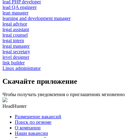
lead PHP developer
lead QA engineer
lean manager
learning and development manager
legal advisor
legal assistant
legal counsel
legal intern
legal manager
legal secretary
level designer
link builder
Linux administrator
Скачайте приложение
Чтобы получать уведомления о приглашениях мгновенно
HeadHunter
Размещение вакансий
Поиск по резюме
О компании
Наши вакансии