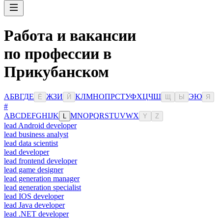
Работа и вакансии
по профессии в
Прикубанском
А
Б
В
Г
Д
Е
Ж
З
И
К
Л
М
Н
О
П
Р
С
Т
У
Ф
Х
Ц
Ч
Ш
Э
Ю
Ё
Й
Щ
Ы
Я
#
A
B
C
D
E
F
G
H
I
J
K
M
N
O
P
Q
R
S
T
U
V
W
X
L
Y
Z
lead Android developer
lead business analyst
lead data scientist
lead developer
lead frontend developer
lead game designer
lead generation manager
lead generation specialist
lead IOS developer
lead Java developer
lead .NET developer