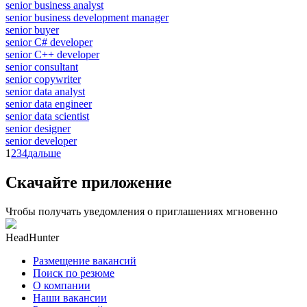
senior business analyst
senior business development manager
senior buyer
senior C# developer
senior C++ developer
senior consultant
senior copywriter
senior data analyst
senior data engineer
senior data scientist
senior designer
senior developer
1
2
3
4
дальше
Скачайте приложение
Чтобы получать уведомления о приглашениях мгновенно
HeadHunter
Размещение вакансий
Поиск по резюме
О компании
Наши вакансии