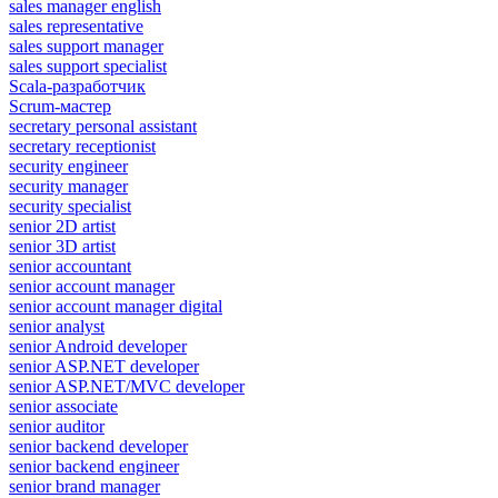
sales manager english
sales representative
sales support manager
sales support specialist
Scala-разработчик
Scrum-мастер
secretary personal assistant
secretary receptionist
security engineer
security manager
security specialist
senior 2D artist
senior 3D artist
senior accountant
senior account manager
senior account manager digital
senior analyst
senior Android developer
senior ASP.NET developer
senior ASP.NET/MVC developer
senior associate
senior auditor
senior backend developer
senior backend engineer
senior brand manager