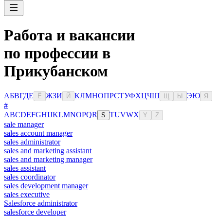
Работа и вакансии
по профессии в
Прикубанском
А
Б
В
Г
Д
Е
Ж
З
И
К
Л
М
Н
О
П
Р
С
Т
У
Ф
Х
Ц
Ч
Ш
Э
Ю
Ё
Й
Щ
Ы
Я
#
A
B
C
D
E
F
G
H
I
J
K
L
M
N
O
P
Q
R
T
U
V
W
X
S
Y
Z
sale manager
sales account manager
sales administrator
sales and marketing assistant
sales and marketing manager
sales assistant
sales coordinator
sales development manager
sales executive
Salesforce administrator
salesforce developer